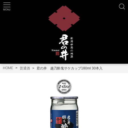
HOME
普通酒
君の井 越乃酔鬼サケカップ180ml 30本入