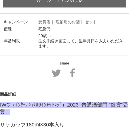
キャンペーン
受賞酒
｜
晩酌用のお酒
｜
セット
便種
宅急便
20歳 ～
年齢制限
注文手続き画面にて、生年月日を入力いただき
ます。
share
商品詳細
IWC（ｲﾝﾀｰﾅｼｮﾅﾙﾜｲﾝﾁｬﾚﾝｼﾞ）2023 普通酒部門 ”銀賞”受
賞。
サケカップ180ml×30本入り。