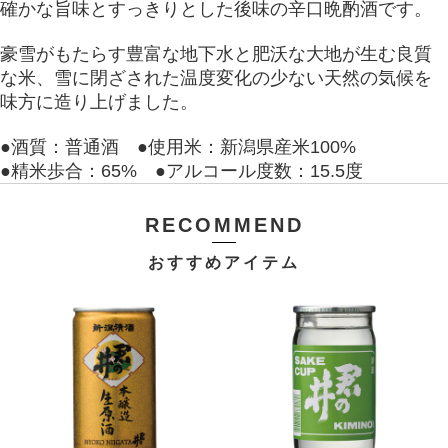
確かな旨味とすっきりとした後味の辛口晩酌酒です。
豪雪がもたらす豊富な地下水と肥沃な大地が生む良質
な米、雪に閉ざされた温度変化の少ない天然の気候を
味方に造り上げました。
●酒質：普通酒 ●使用米：新潟県産米100%
●精米歩合：65% ●アルコール度数：15.5度
RECOMMEND
おすすめアイテム