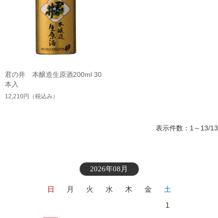
君の井 本醸造生原酒200ml 30
本入
12,210円
（税込み）
表示件数：1～13/13
2026年08月
日
月
火
水
木
金
土
1