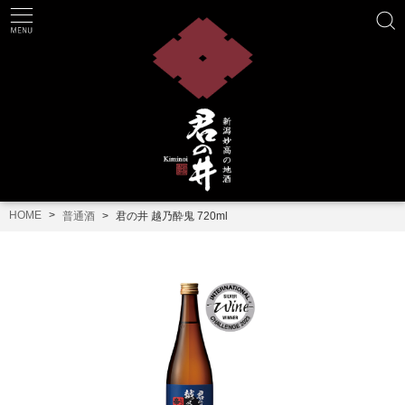
HOME
普通酒
君の井 越乃酔鬼 720ml