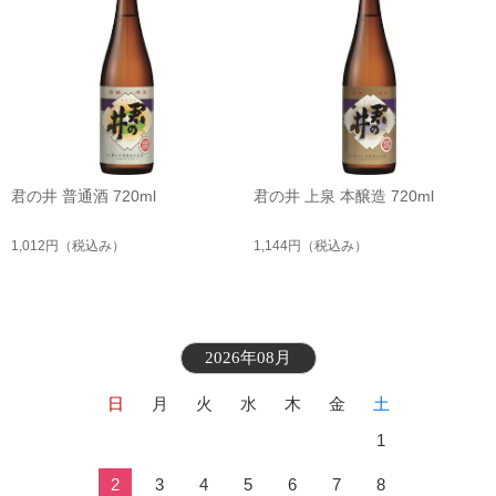
君の井 普通酒 720ml
君の井 上泉 本醸造 720ml
1,012円
（税込み）
1,144円
（税込み）
2026年08月
日
月
火
水
木
金
土
1
2
3
4
5
6
7
8