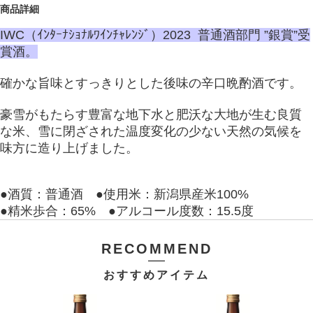
商品詳細
IWC（ｲﾝﾀｰﾅｼｮﾅﾙﾜｲﾝﾁｬﾚﾝｼﾞ）2023 普通酒部門 ”銀賞”受
賞酒。
確かな旨味とすっきりとした後味の辛口晩酌酒です。
豪雪がもたらす豊富な地下水と肥沃な大地が生む良質
な米、雪に閉ざされた温度変化の少ない天然の気候を
味方に造り上げました。
●酒質：普通酒 ●使用米：新潟県産米100%
●精米歩合：65% ●アルコール度数：15.5度
RECOMMEND
おすすめアイテム