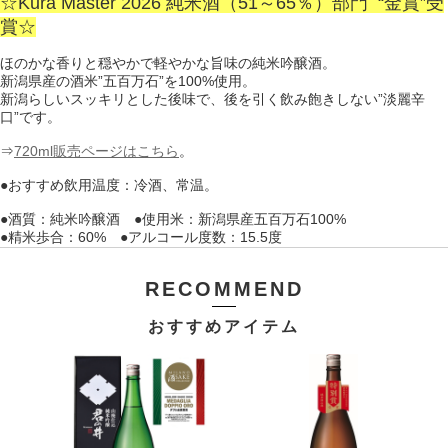
☆Kura Master 2026 純米酒（51～65％）
部門 “金賞”受
賞☆
ほのかな香りと穏やかで軽やかな旨味の純米吟醸酒。
新潟県産の酒米”五百万石”を100%使用。
新潟らしいスッキリとした後味で、後を引く飲み飽きしない”淡麗辛
口”です。
⇒
720ml販売ページはこちら
。
●おすすめ飲用温度：冷酒、常温。
●酒質：純米吟醸酒 ●使用米：新潟県産五百万石100%
●精米歩合：60% ●アルコール度数：15.5度
RECOMMEND
おすすめアイテム