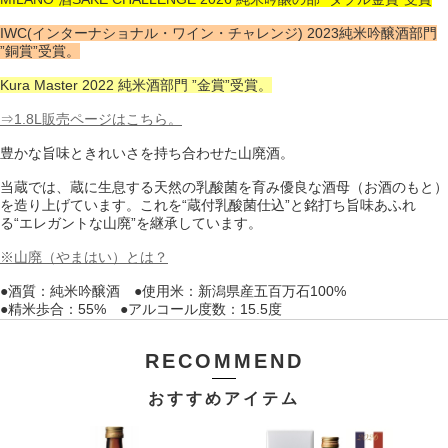
IWC(インターナショナル・ワイン・チャレンジ) 2023純米吟醸酒部門
”銅賞”受賞。
Kura Master 2022 純米酒部門 ”金賞”受賞。
⇒1.8L販売ページはこちら。
豊かな旨味ときれいさを持ち合わせた山廃酒。
当蔵では、蔵に生息する天然の乳酸菌を育み優良な酒母（お酒のもと）
を造り上げています。これを“蔵付乳酸菌仕込”と銘打ち旨味あふれ
る“エレガントな山廃”を継承しています。
※山廃（やまはい）とは？
●酒質：純米吟醸酒 ●使用米：新潟県産五百万石100%
●精米歩合：55% ●アルコール度数：15.5度
RECOMMEND
おすすめアイテム