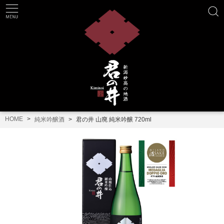
HOME
純米吟醸酒
君の井 山廃 純米吟醸 720ml