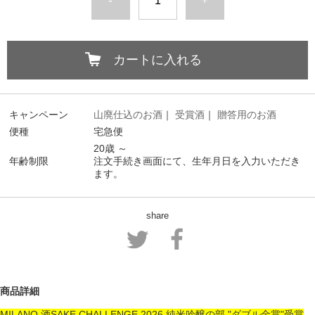
-
+
カートに入れる
キャンペーン
山廃仕込のお酒
｜
受賞酒
｜
贈答用のお酒
便種
宅急便
20歳 ～
年齢制限
注文手続き画面にて、生年月日を入力いただき
ます。
share
商品詳細
MILANO 酒SAKE CHALLENGE 2026 純米吟醸の部 "ダブル金賞"受賞